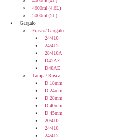
4000ml (4L)
4600ml (4,6L)
5000ml (5L)
Gargalo
Frasco/ Gargalo
24/410
24/415
28/410A
D45AE
D48AE
Tampa/ Rosca
D.18mm
D.24mm
D.28mm
D.40mm
D.45mm
20/410
24/410
24/415