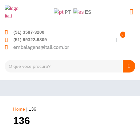
PT
ES
EMBALAGENS PET
TAMPAS PLÁSTICA
(51) 3587-3200
(51) 99322-9809
Home
|
136
136