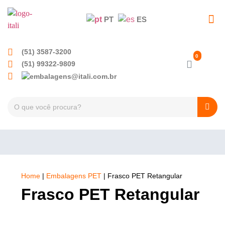
PT
ES
EMBALAGENS PET
TAMPAS PLÁSTICA
(51) 3587-3200
(51) 99322-9809
Home
|
Embalagens PET
|
Frasco PET Retangular
Frasco PET Retangular