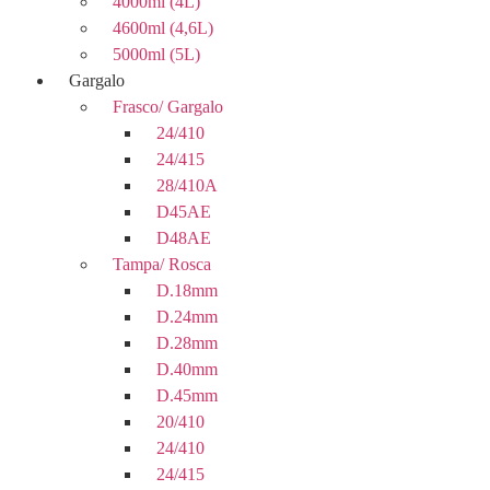
4000ml (4L)
4600ml (4,6L)
5000ml (5L)
Gargalo
Frasco/ Gargalo
24/410
24/415
28/410A
D45AE
D48AE
Tampa/ Rosca
D.18mm
D.24mm
D.28mm
D.40mm
D.45mm
20/410
24/410
24/415