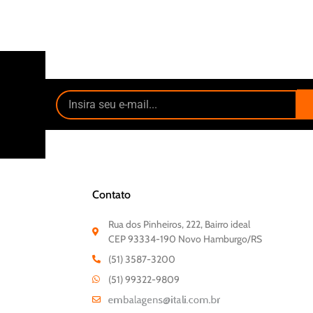
Contato
Rua dos Pinheiros, 222, Bairro ideal
CEP 93334-190 Novo Hamburgo/RS
(51) 3587-3200
(51) 99322-9809