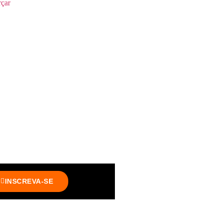
çar
INSCREVA-SE