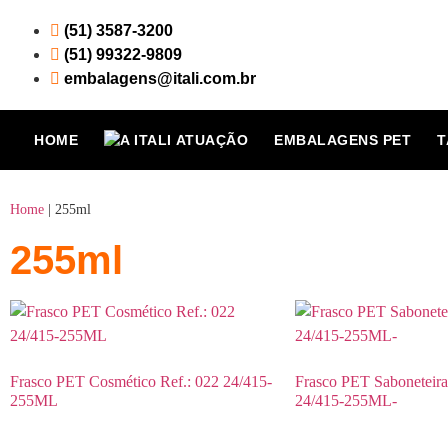
(51) 3587-3200
(51) 99322-9809
embalagens@itali.com.br
HOME
ATUAÇÃO
EMBALAGENS PET
T
Home
|
255ml
255ml
Frasco PET Cosmético Ref.: 022 24/415-
Frasco PET Saboneteira
255ML
24/415-255ML-