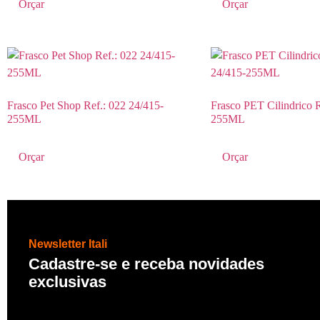
Orçar
Orçar
Frasco Pet Shop Ref.: 022 24/415-
Frasco PET Cilindrico R
255ML
255ML
Orçar
Orçar
Newsletter Itali
Cadastre-se e receba novidades
exclusivas