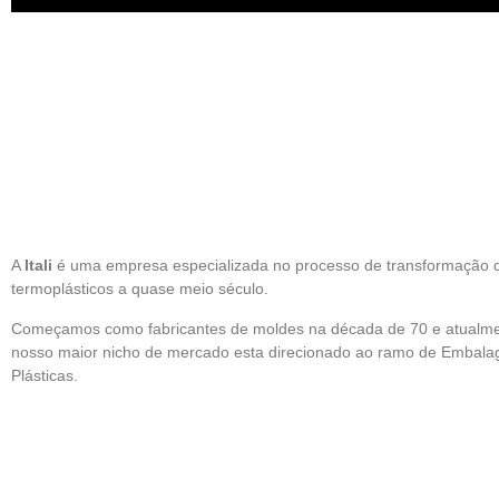
A
Itali
é uma empresa especializada no processo de transformação 
termoplásticos a quase meio século.
Começamos como fabricantes de moldes na década de 70 e atualm
nosso maior nicho de mercado esta direcionado ao ramo de Embala
Plásticas.