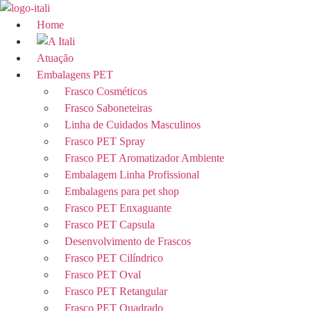
Ir
para
Home
o
conteúdo
Atuação
Embalagens PET
Frasco Cosméticos
Frasco Saboneteiras
Linha de Cuidados Masculinos
Frasco PET Spray
Frasco PET Aromatizador Ambiente
Embalagem Linha Profissional
Embalagens para pet shop
Frasco PET Enxaguante
Frasco PET Capsula
Desenvolvimento de Frascos
Frasco PET Cilíndrico
Frasco PET Oval
Frasco PET Retangular
Frasco PET Quadrado