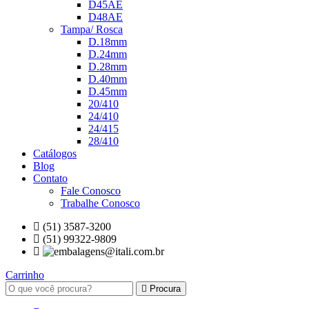
D45AE
D48AE
Tampa/ Rosca
D.18mm
D.24mm
D.28mm
D.40mm
D.45mm
20/410
24/410
24/415
28/410
Catálogos
Blog
Contato
Fale Conosco
Trabalhe Conosco
(51) 3587-3200
(51) 99322-9809
Carrinho
Procura