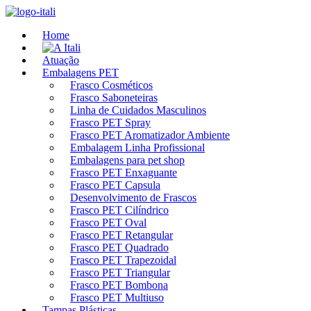
Ir
para
Home
o
conteúdo
Atuação
Embalagens PET
Frasco Cosméticos
Frasco Saboneteiras
Linha de Cuidados Masculinos
Frasco PET Spray
Frasco PET Aromatizador Ambiente
Embalagem Linha Profissional
Embalagens para pet shop
Frasco PET Enxaguante
Frasco PET Capsula
Desenvolvimento de Frascos
Frasco PET Cilíndrico
Frasco PET Oval
Frasco PET Retangular
Frasco PET Quadrado
Frasco PET Trapezoidal
Frasco PET Triangular
Frasco PET Bombona
Frasco PET Multiuso
Tampas Plásticas