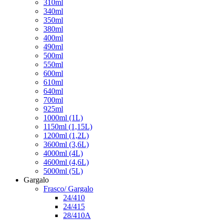
310ml
340ml
350ml
380ml
400ml
490ml
500ml
550ml
600ml
610ml
640ml
700ml
925ml
1000ml (1L)
1150ml (1,15L)
1200ml (1,2L)
3600ml (3,6L)
4000ml (4L)
4600ml (4,6L)
5000ml (5L)
Gargalo
Frasco/ Gargalo
24/410
24/415
28/410A