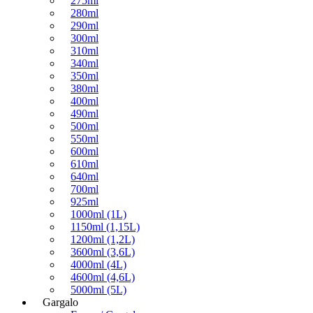
275ml
280ml
290ml
300ml
310ml
340ml
350ml
380ml
400ml
490ml
500ml
550ml
600ml
610ml
640ml
700ml
925ml
1000ml (1L)
1150ml (1,15L)
1200ml (1,2L)
3600ml (3,6L)
4000ml (4L)
4600ml (4,6L)
5000ml (5L)
Gargalo