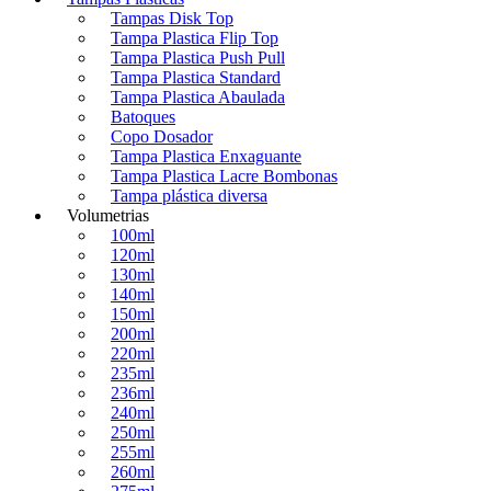
Tampas Disk Top
Tampa Plastica Flip Top
Tampa Plastica Push Pull
Tampa Plastica Standard
Tampa Plastica Abaulada
Batoques
Copo Dosador
Tampa Plastica Enxaguante
Tampa Plastica Lacre Bombonas
Tampa plástica diversa
Volumetrias
100ml
120ml
130ml
140ml
150ml
200ml
220ml
235ml
236ml
240ml
250ml
255ml
260ml