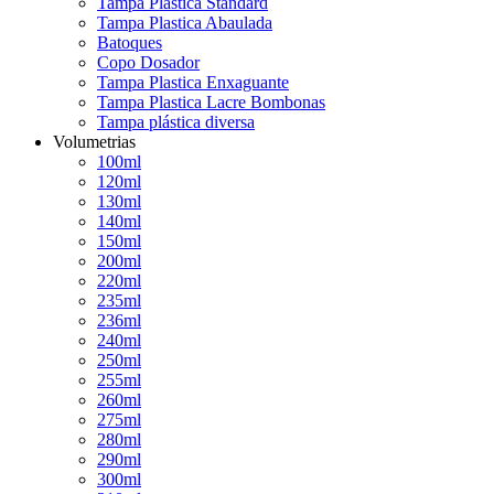
Tampa Plastica Standard
Tampa Plastica Abaulada
Batoques
Copo Dosador
Tampa Plastica Enxaguante
Tampa Plastica Lacre Bombonas
Tampa plástica diversa
Volumetrias
100ml
120ml
130ml
140ml
150ml
200ml
220ml
235ml
236ml
240ml
250ml
255ml
260ml
275ml
280ml
290ml
300ml