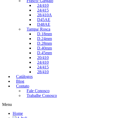
Frasco/ Gargalo
24/410
24/415
28/410A
D45AE
D48AE
Tampa/ Rosca
D.18mm
D.24mm
D.28mm
D.40mm
D.45mm
20/410
24/410
24/415
28/410
Catálogos
Blog
Contato
Fale Conosco
Trabalhe Conosco
Menu
Home