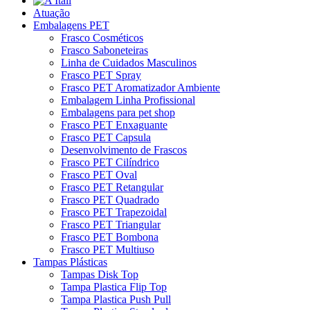
Atuação
Embalagens PET
Frasco Cosméticos
Frasco Saboneteiras
Linha de Cuidados Masculinos
Frasco PET Spray
Frasco PET Aromatizador Ambiente
Embalagem Linha Profissional
Embalagens para pet shop
Frasco PET Enxaguante
Frasco PET Capsula
Desenvolvimento de Frascos
Frasco PET Cilíndrico
Frasco PET Oval
Frasco PET Retangular
Frasco PET Quadrado
Frasco PET Trapezoidal
Frasco PET Triangular
Frasco PET Bombona
Frasco PET Multiuso
Tampas Plásticas
Tampas Disk Top
Tampa Plastica Flip Top
Tampa Plastica Push Pull