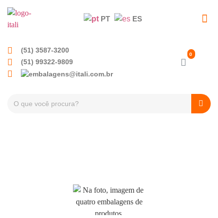
PT
ES
(51) 3587-3200
(51) 99322-9809