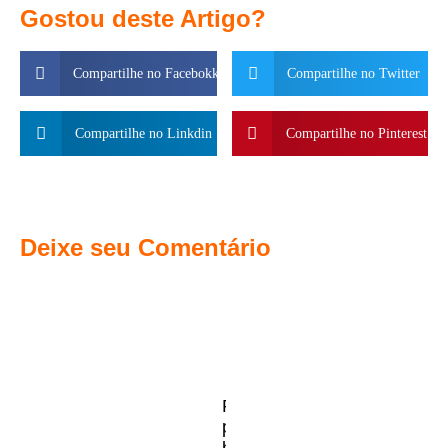
Gostou deste Artigo?
Compartilhe no Facebokk
Compartilhe no Twitter
Compartilhe no Linkdin
Compartilhe no Pinterest
Deixe seu Comentário
Frasco
para
body