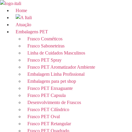
Ir
para
Home
o
conteúdo
Atuação
Embalagens PET
Frasco Cosméticos
Frasco Saboneteiras
Linha de Cuidados Masculinos
Frasco PET Spray
Frasco PET Aromatizador Ambiente
Embalagem Linha Profissional
Embalagens para pet shop
Frasco PET Enxaguante
Frasco PET Capsula
Desenvolvimento de Frascos
Frasco PET Cilíndrico
Frasco PET Oval
Frasco PET Retangular
Frasco PET Quadrado