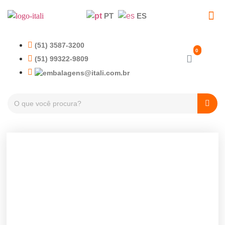
PT
ES
EMBALAGENS PET
TAMPAS PLÁSTICA
(51) 3587-3200
(51) 99322-9809