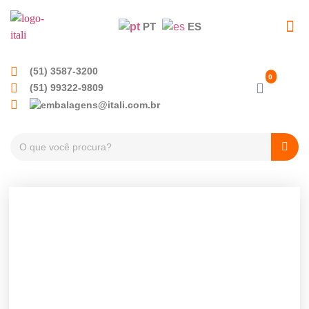
PT
ES
EMBALAGENS PET
TAMPAS PLÁSTICA
(51) 3587-3200
(51) 99322-9809