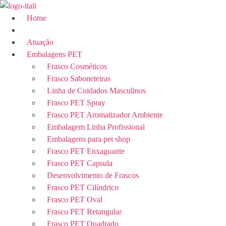
Ir
para
Home
o
conteúdo
Atuação
Embalagens PET
Frasco Cosméticos
Frasco Saboneteiras
Linha de Cuidados Masculinos
Frasco PET Spray
Frasco PET Aromatizador Ambiente
Embalagem Linha Profissional
Embalagens para pet shop
Frasco PET Enxaguante
Frasco PET Capsula
Desenvolvimento de Frascos
Frasco PET Cilíndrico
Frasco PET Oval
Frasco PET Retangular
Frasco PET Quadrado