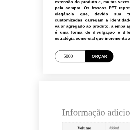
extensão do produto e, muitas vezes,
pela compra. Os frascos PET repr
elegância que, devido sua tr
customizadas carregam a identida
valor agregado ao produto, a embal
é uma forma de divulgação e dife
estratégia comercial que incrementa 
Frasco
ORÇAR
PET
Cosmético
Ref.:
002
28/410A-
400ML
quantidade
Informação adicio
Volume
400ml