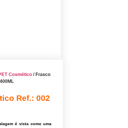
PET Cosmético
/ Frasco
-400ML
ico Ref.: 002
alagem é vista como uma