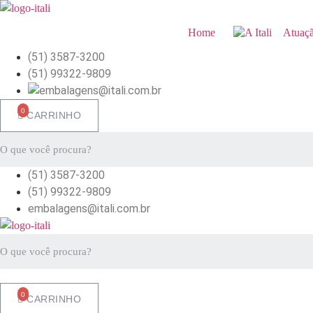
Ir
para
Home
Atuaç
o
(51) 3587-3200
conteúdo
(51) 99322-9809
CARRINHO
(51) 3587-3200
(51) 99322-9809
embalagens@itali.com.br
CARRINHO