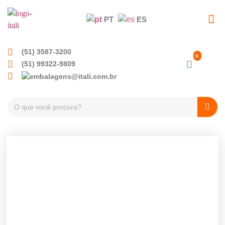
PT
ES
EMBALAGENS PET
TAMPAS PLÁSTICA
(51) 3587-3200
(51) 99322-9809