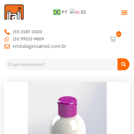
PT
ES
(51) 3587-3200
(51) 99322-9809