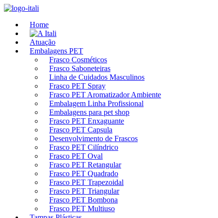
Ir
para
Home
o
conteúdo
Atuação
Embalagens PET
Frasco Cosméticos
Frasco Saboneteiras
Linha de Cuidados Masculinos
Frasco PET Spray
Frasco PET Aromatizador Ambiente
Embalagem Linha Profissional
Embalagens para pet shop
Frasco PET Enxaguante
Frasco PET Capsula
Desenvolvimento de Frascos
Frasco PET Cilíndrico
Frasco PET Oval
Frasco PET Retangular
Frasco PET Quadrado
Frasco PET Trapezoidal
Frasco PET Triangular
Frasco PET Bombona
Frasco PET Multiuso
Tampas Plásticas