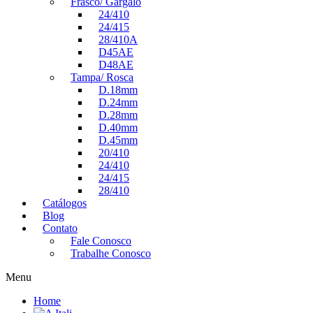
Frasco/ Gargalo
24/410
24/415
28/410A
D45AE
D48AE
Tampa/ Rosca
D.18mm
D.24mm
D.28mm
D.40mm
D.45mm
20/410
24/410
24/415
28/410
Catálogos
Blog
Contato
Fale Conosco
Trabalhe Conosco
Menu
Home