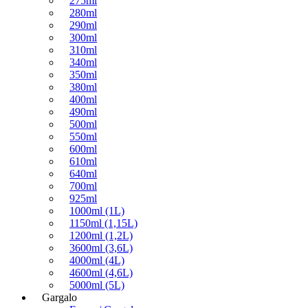
275ml
280ml
290ml
300ml
310ml
340ml
350ml
380ml
400ml
490ml
500ml
550ml
600ml
610ml
640ml
700ml
925ml
1000ml (1L)
1150ml (1,15L)
1200ml (1,2L)
3600ml (3,6L)
4000ml (4L)
4600ml (4,6L)
5000ml (5L)
Gargalo