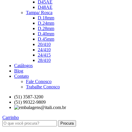
D45AE
D48AE
Tampa/ Rosca
D.18mm
D.24mm
D.28mm
D.40mm
D.45mm
20/410
24/410
24/415
28/410
Catálogos
Blog
Contato
Fale Conosco
Trabalhe Conosco
(51) 3587-3200
(51) 99322-9809
Carrinho
Procura