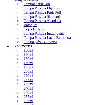
Tampas Disk Top
Tampa Plastica Flip Top
Tampa Plastica Push Pull
Tampa Plastica Standard
Tampa Plastica Abaulada
Batoques
Copo Dosador
Tampa Plastica Enxaguante
Tampa Plastica Lacre Bombonas
Tampa plástica diversa
Volumetrias
100ml
120ml
130ml
140ml
150ml
200ml
220ml
235ml
236ml
240ml
250ml
255ml
260ml