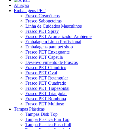
Atuação
Embalagens PET
Frasco Cosméticos
Frasco Saboneteiras
Linha de Cuidados Masculinos
Frasco PET Spray
Frasco PET Aromatizador Ambiente
Embalagem Linha Profissional
Embalagens para pet shop
Frasco PET Enxaguante
Frasco PET Capsula
Desenvolvimento de Frascos
Frasco PET Cilíndrico
Frasco PET Oval
Frasco PET Retangular
Frasco PET Quadrado
Frasco PET Trapezoidal
Frasco PET Triangular
Frasco PET Bombona
Frasco PET Multiuso
Tampas Plásticas
Tampas Disk Top
Tampa Plastica Flip Top
Tampa Plastica Push Pull