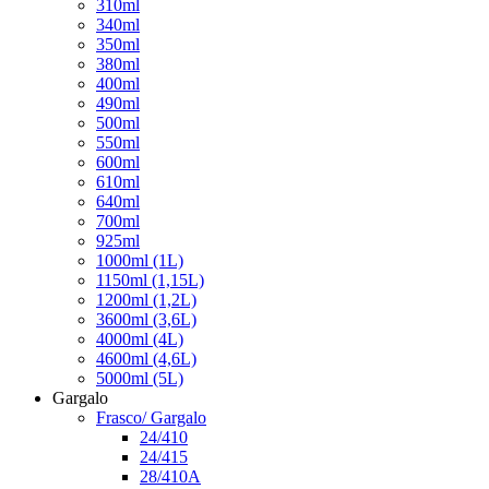
310ml
340ml
350ml
380ml
400ml
490ml
500ml
550ml
600ml
610ml
640ml
700ml
925ml
1000ml (1L)
1150ml (1,15L)
1200ml (1,2L)
3600ml (3,6L)
4000ml (4L)
4600ml (4,6L)
5000ml (5L)
Gargalo
Frasco/ Gargalo
24/410
24/415
28/410A