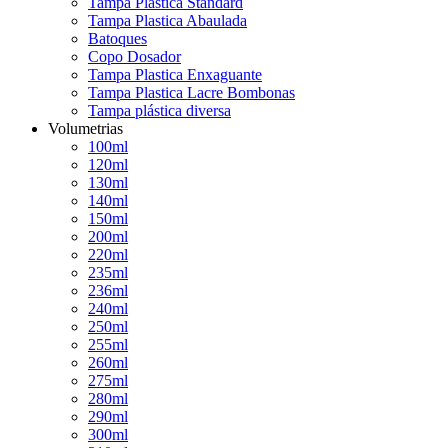
Tampa Plastica Standard
Tampa Plastica Abaulada
Batoques
Copo Dosador
Tampa Plastica Enxaguante
Tampa Plastica Lacre Bombonas
Tampa plástica diversa
Volumetrias
100ml
120ml
130ml
140ml
150ml
200ml
220ml
235ml
236ml
240ml
250ml
255ml
260ml
275ml
280ml
290ml
300ml