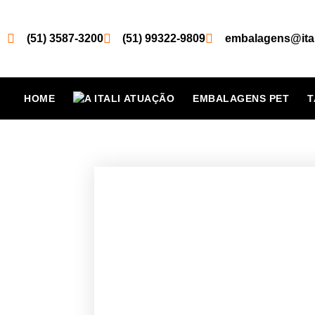
(51) 3587-3200
(51) 99322-9809
embalagens@ital
HOME
ATUAÇÃO
EMBALAGENS PET
T