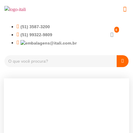
EMBALAGENS PET
TAMPAS PLÁSTICA
(51) 3587-3200
(51) 99322-9809