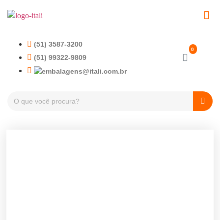
EMBALAGENS PET
TAMPAS PLÁSTICA
(51) 3587-3200
(51) 99322-9809