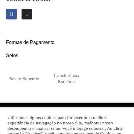
Formas de Pagamento
Selos
Transferência
Boleto Bancário
Bancária
Itali Embalagens Plásticas © 2022 Todos os direitos
Utilizamos alguns cookies para fornecer uma melhor
experiência de navegação no nosso Site, melhorar nosso
reservados
desempenho e analisar como você interage conosco. Ao clicar
no botão “Aceitar”, você concorda com o uso de Cookies no