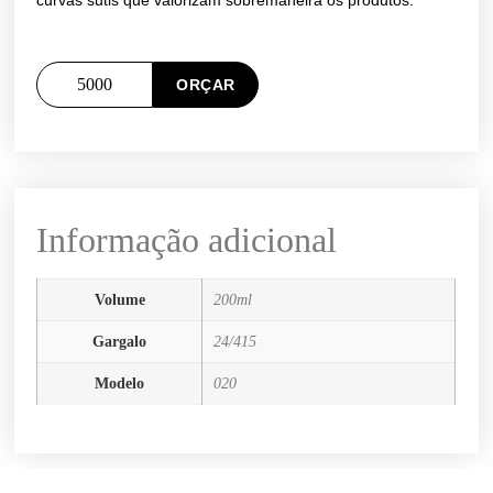
curvas sutis que valorizam sobremaneira os produtos.
ORÇAR
Informação adicional
Volume
200ml
Gargalo
24/415
Modelo
020