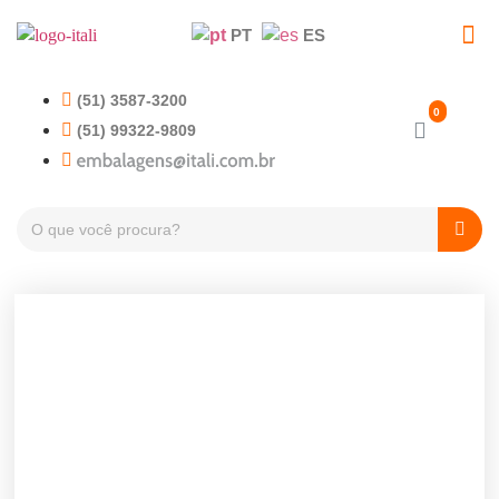
PT
ES
EMBALAGENS PET
TAMPAS PLÁSTICA
(51) 3587-3200
(51) 99322-9809