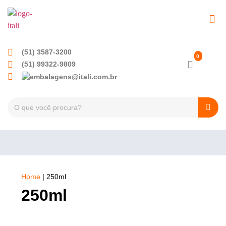
EMBALAGENS PET
TAMPAS PLÁSTICA
(51) 3587-3200
(51) 99322-9809
Home
|
250ml
250ml