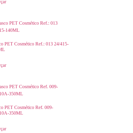
çar
co PET Cosmético Ref.: 013 24/415-
ML
çar
co PET Cosmético Ref. 009-
410A-350ML
çar