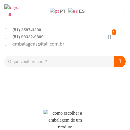
PT
ES
EMBALAGENS PET
TAMPAS PLÁSTICA
(51) 3587-3200
(51) 99322-9809