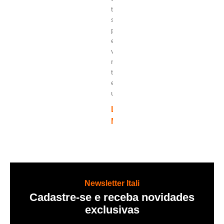
testes
simples
para
evitar
vazamento
no
transporte
e
uso.
LEIA
MAIS
Newsletter Itali
Cadastre-se e receba novidades
exclusivas