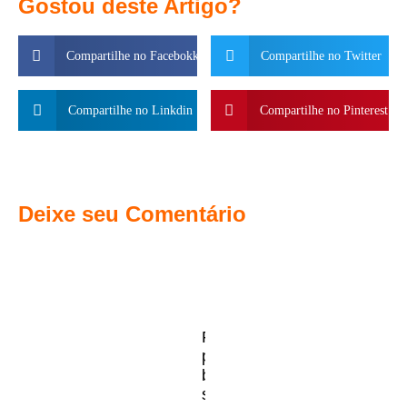
Gostou deste Artigo?
Compartilhe no Facebokk
Compartilhe no Twitter
Compartilhe no Linkdin
Compartilhe no Pinterest
Deixe seu Comentário
Frasco
para
body
splash: