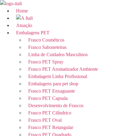
Ir
para
Home
o
conteúdo
Atuação
Embalagens PET
Frasco Cosméticos
Frasco Saboneteiras
Linha de Cuidados Masculinos
Frasco PET Spray
Frasco PET Aromatizador Ambiente
Embalagem Linha Profissional
Embalagens para pet shop
Frasco PET Enxaguante
Frasco PET Capsula
Desenvolvimento de Frascos
Frasco PET Cilíndrico
Frasco PET Oval
Frasco PET Retangular
Frasco PET Quadrado