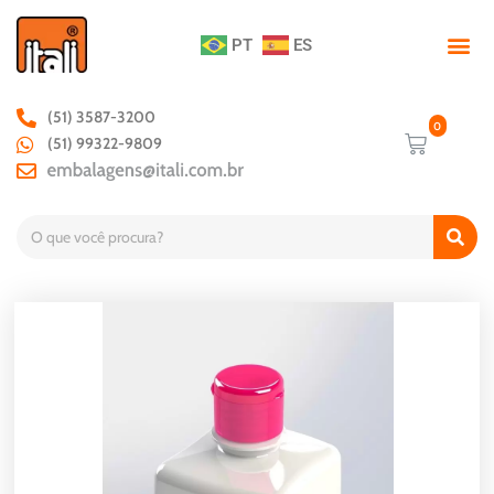
PT
ES
(51) 3587-3200
(51) 99322-9809