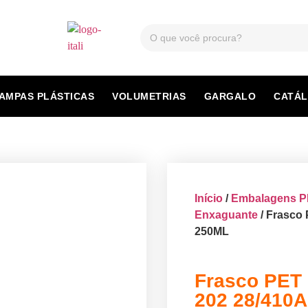
AMPAS PLÁSTICAS
VOLUMETRIAS
GARGALO
CATÁ
Início
/
Embalagens 
Enxaguante
/ Frasco 
250ML
Frasco PET 
202 28/410