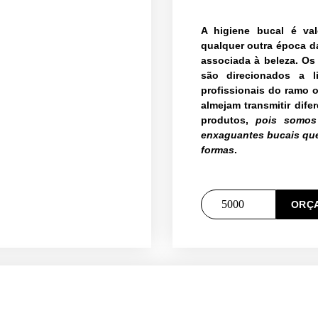
A higiene bucal é va
qualquer outra época da
associada à beleza. Os
são direcionados a l
profissionais do ramo 
almejam transmitir dife
produtos,
pois somos
enxaguantes bucais que
formas
.
ORÇ