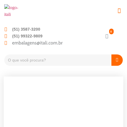
EMBALAGENS PET
TAMPAS PLÁSTICA
(51) 3587-3200
(51) 99322-9809