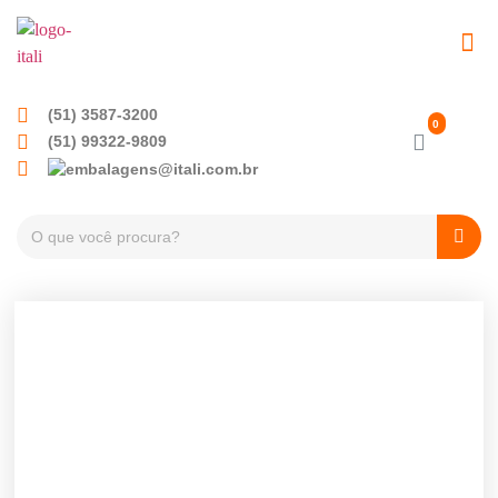
EMBALAGENS PET
TAMPAS PLÁSTICA
(51) 3587-3200
(51) 99322-9809