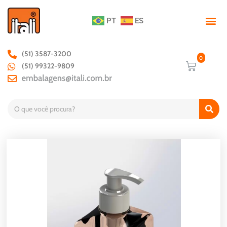
PT
ES
(51) 3587-3200
(51) 99322-9809