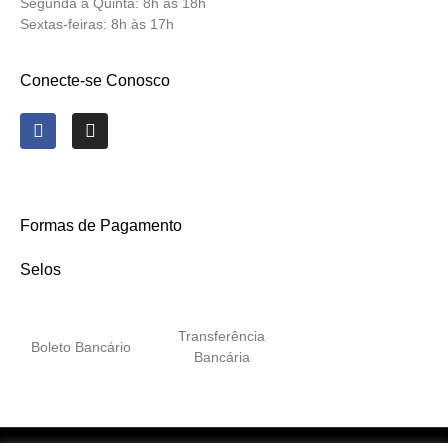
Segunda a Quinta:
8h às 18h
Sextas-feiras:
8h às 17h
Conecte-se Conosco
Formas de Pagamento
Selos
Transferência
Boleto Bancário
Bancária