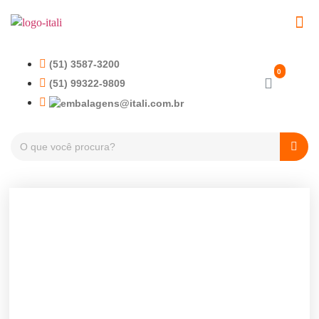
EMBALAGENS PET
TAMPAS PLÁSTICA
(51) 3587-3200
(51) 99322-9809