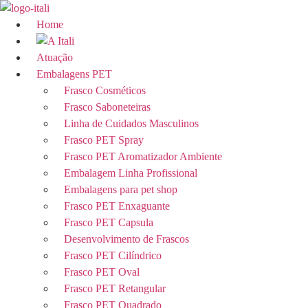
Ir
para
Home
o
conteúdo
Atuação
Embalagens PET
Frasco Cosméticos
Frasco Saboneteiras
Linha de Cuidados Masculinos
Frasco PET Spray
Frasco PET Aromatizador Ambiente
Embalagem Linha Profissional
Embalagens para pet shop
Frasco PET Enxaguante
Frasco PET Capsula
Desenvolvimento de Frascos
Frasco PET Cilíndrico
Frasco PET Oval
Frasco PET Retangular
Frasco PET Quadrado