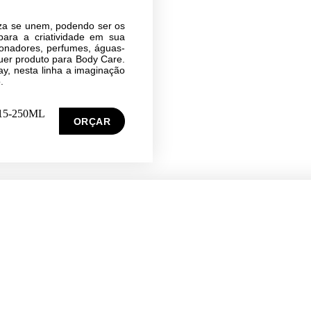
eza se unem, podendo ser os
ara a criatividade em sua
onadores, perfumes, águas-
quer produto para Body Care.
ay, nesta linha a imaginação
.
/415-250ML
ORÇAR