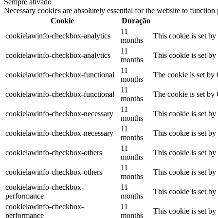
Sempre ativado
Necessary cookies are absolutely essential for the website to function
Cookie
Duração
11
cookielawinfo-checkbox-analytics
This cookie is set b
months
11
cookielawinfo-checkbox-analytics
This cookie is set b
months
11
cookielawinfo-checkbox-functional
The cookie is set by
months
11
cookielawinfo-checkbox-functional
The cookie is set by
months
11
cookielawinfo-checkbox-necessary
This cookie is set b
months
11
cookielawinfo-checkbox-necessary
This cookie is set b
months
11
cookielawinfo-checkbox-others
This cookie is set b
months
11
cookielawinfo-checkbox-others
This cookie is set b
months
cookielawinfo-checkbox-
11
This cookie is set b
performance
months
cookielawinfo-checkbox-
11
This cookie is set b
performance
months